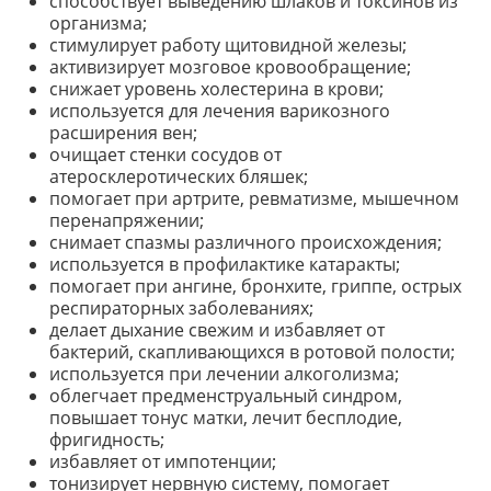
способствует выведению шлаков и токсинов из
организма;
стимулирует работу щитовидной железы;
активизирует мозговое кровообращение;
снижает уровень холестерина в крови;
используется для лечения варикозного
расширения вен;
очищает стенки сосудов от
атеросклеротических бляшек;
помогает при артрите, ревматизме, мышечном
перенапряжении;
снимает спазмы различного происхождения;
используется в профилактике катаракты;
помогает при ангине, бронхите, гриппе, острых
респираторных заболеваниях;
делает дыхание свежим и избавляет от
бактерий, скапливающихся в ротовой полости;
используется при лечении алкоголизма;
облегчает предменструальный синдром,
повышает тонус матки, лечит бесплодие,
фригидность;
избавляет от импотенции;
тонизирует нервную систему, помогает