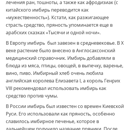
лечения ран, тошноты, а также как афродизиак (с
китайского имбирь переводится как
«мужественность»). Кстати, как разжигающее
страсть средство, пряность упоминается еще в
арабских сказках «Тысячи и одной ночи».
В Европу имбирь был завезен в средневековье. В X
веке растение было внесено в Англосаксонский
медицинский справочник. Имбирь добавляли в
блюда из мяса, птицы, овощей, в выпечку, варенье,
вино, пиво. Имбирный хлеб очень любила
английская королева Елизавета I, а король Генрих
VIII рекомендовал использовать имбирь как
средство против чумы.
В России имбирь был известен со времен Киевской
Руси. Его использовали как пряность, особенно
славилось имбирное печенье, которое в
дальнейшем получило название пряники. После