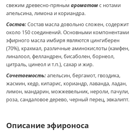
свежим древесно-пряным
ароматом
с нотами
апельсина, лимона и кориандра.
Состав:
Состав масла довольно сложен, содержит
около 150 соединений. Основными компонентами
эфирного масла имбиря являются цингиберен
(70%), крахмал, различные аминокислоты (камфен,
линалоол, фелландрен, бисаболен, борнеол,
цитраль, цинеол и т.п.), сахар и жир.
Сочетаемость:
апельсин, бергамот, гвоздика,
жасмин, кедр, кипарис, кориандр, лаванда, ладан,
лимон, мандарин, можжевельник, нероли, пачули,
роза, сандаловое дерево, черный перец, эвкалипт.
Описание эфироноса