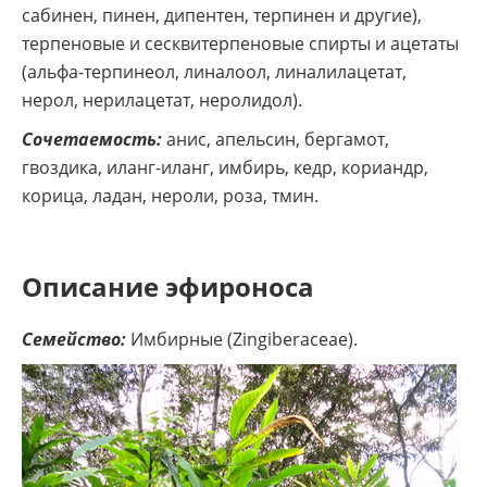
сабинен, пинен, дипентен, терпинен и другие),
терпеновые и сесквитерпеновые спирты и ацетаты
(альфа-терпинеол, линалоол, линалилацетат,
нерол, нерилацетат, неролидол).
Сочетаемость:
анис, апельсин, бергамот,
гвоздика, иланг-иланг, имбирь, кедр, кориандр,
корица, ладан, нероли, роза, тмин.
Описание эфироноса
Семейство:
Имбирные (Zingiberaceae).